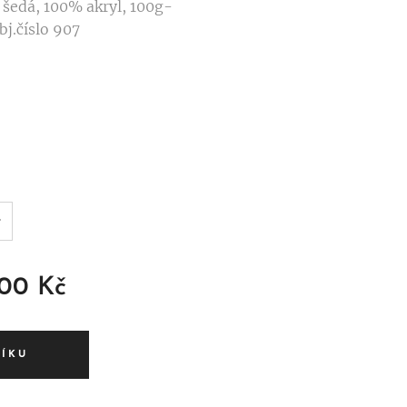
, šedá, 100% akryl, 100g-
bj.číslo 907
,00
Kč
ŠÍKU