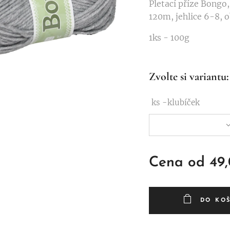
Pletací příze Bongo
120m, jehlice 6-8, o
1ks - 100g
Zvolte si variantu:
ks -klubíček
Cena od
49
DO KO