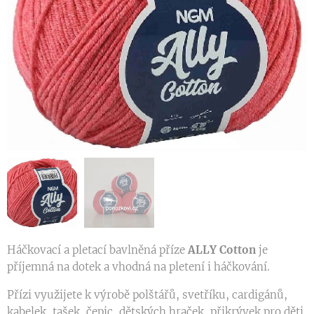
Háčkovací a pletací bavlněná příze
ALLY
Cotton
je
příjemná na dotek a vhodná na pletení i háčkování.
Přízi využijete k výrobě polštářů, svetříku, cardigánů,
kabelek, tašek, čepic, dětských hraček, přikrývek pro děti,