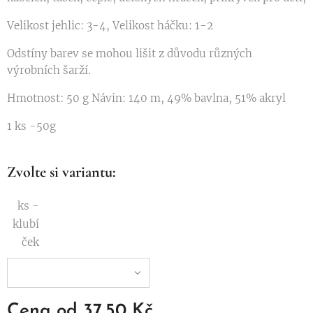
Velikost jehlic: 3-4, Velikost háčku: 1-2
Odstíny barev se mohou lišit z důvodu různých
výrobních šarží.
Hmotnost: 50 g Návin: 140 m, 49% bavlna, 51% akryl
1 ks -50g
Zvolte si variantu:
ks -
klubí
ček
Cena od
37,50
Kč