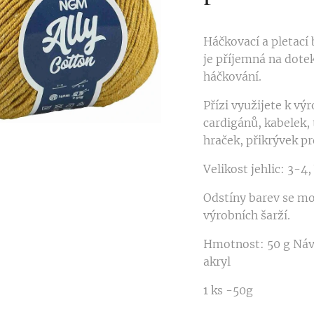
Háčkovací a pletací
je příjemná na dotek
háčkování.
Přízi využijete k výr
cardigánů, kabelek, 
hraček, přikrývek pr
Velikost jehlic: 3-4
Odstíny barev se mo
výrobních šarží.
Hmotnost: 50 g Náv
akryl
1 ks -50g