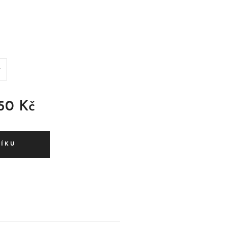
,50
Kč
ŠÍKU