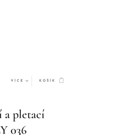
VÍCE
KOŠÍK
 a pletací
LY 036