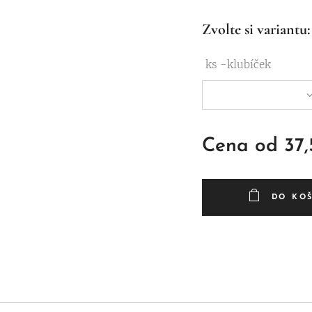
Zvolte si variantu:
ks -klubíček
Cena od
37
DO KO