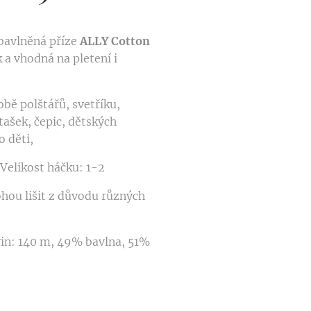
 bavlněná příze
ALLY
Cotton
 a vhodná na pletení i
obě polštářů, svetříku,
tašek, čepic, dětských
o děti,
, Velikost háčku: 1-2
hou lišit z důvodu různých
in: 140 m, 49% bavlna, 51%