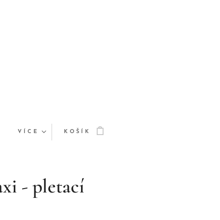
VÍCE
KOŠÍK
i - pletací