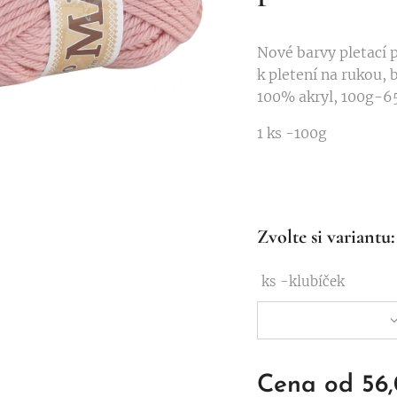
Nové barvy pletací 
k pletení na rukou, 
100% akryl, 100g-65m
1 ks -100g
Zvolte si variantu:
ks -klubíček
Cena od
56