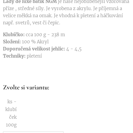
Lady de luxe batik NGM
je naše nejoblíbenější vzorovaná
příze , středné síly. Je vyrobena z akrylu. Je příjemná a
velice měkká na omak. Je vhodná k pletení a háčkování
např. svetrů, vest či čepic.
Klubíčko:
cca 100 g - 238 m
Složení:
100 % Akryl
Doporučená velikost jehlic:
4 - 4,5
Techniky:
pletení
Zvolte si variantu:
ks -
klubí
ček
100g