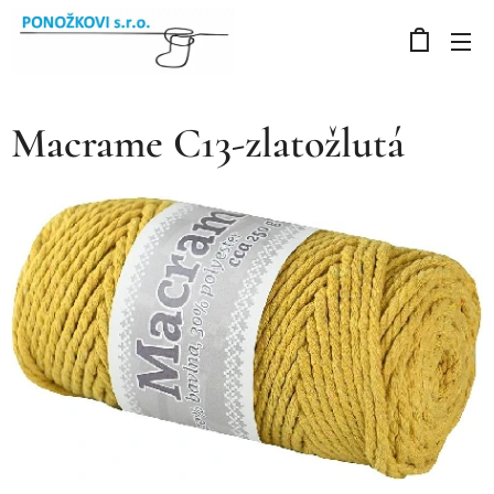
Macrame C13-zlatožlutá