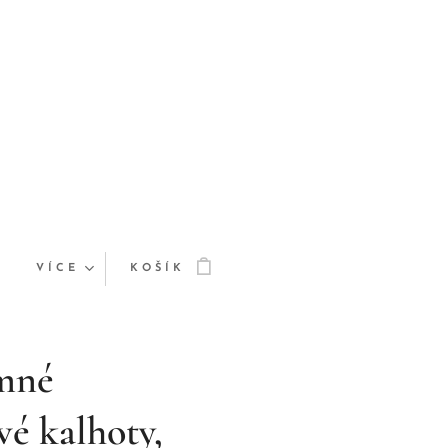
VÍCE
KOŠÍK
mné
é kalhoty,