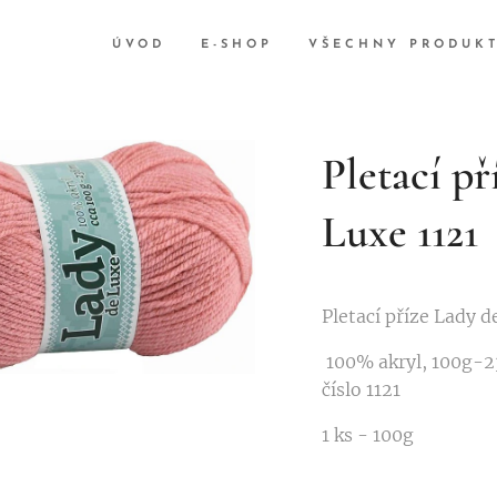
ÚVOD
E-SHOP
VŠECHNY PRODUK
Pletací př
Luxe 1121
Pletací příze Lady d
100% akryl, 100g-23
číslo 1121
1 ks - 100g