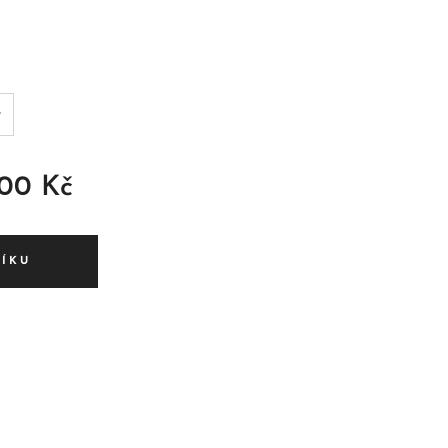
,00
Kč
ŠÍKU