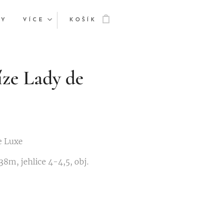
TY
VÍCE
KOŠÍK
íze Lady de
e Luxe
8m, jehlice 4-4,5, obj.