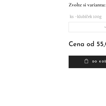
Zvolte si variantu:
ks -klubíček 100g
Cena od
55
DO KO