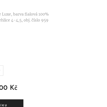
e Luxe, barva fialová 100%
hlice 4-4,5, obj. číslo 959
,00
Kč
ŠÍKU