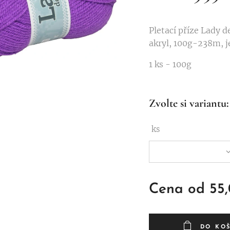
Pletací příze Lady d
akryl, 100g-238m, je
1 ks - 100g
Zvolte si variantu:
ks
Cena od
55
DO KO