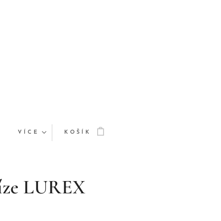
VÍCE
KOŠÍK
říze LUREX