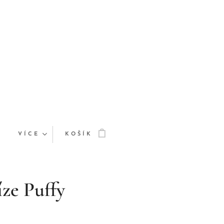
VÍCE
KOŠÍK
íze Puffy