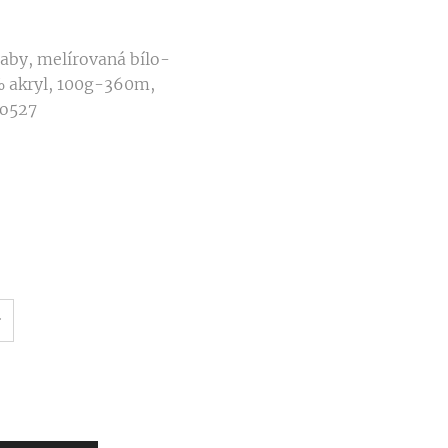
Baby, melírovaná bílo-
 akryl, 100g-360m,
lo527