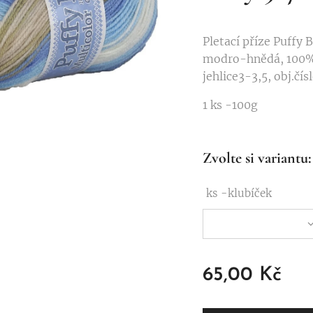
Pletací příze Puffy 
modro-hnědá, 100%
jehlice3-3,5, obj.čís
1 ks -100g
Zvolte si variantu:
ks -klubíček
65,00
Kč