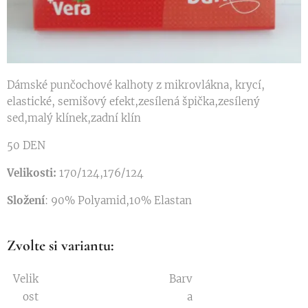
Dámské punčochové kalhoty z mikrovlákna, krycí,
elastické, semišový efekt,zesílená špička,zesílený
sed,malý klínek,zadní klín
50 DEN
Velikosti:
170/124,176/124
Složení
: 90% Polyamid,10% Elastan
Zvolte si variantu:
Velik
Barv
ost
a